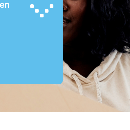
een
emachtigde
estamentair
 sprake van een zakelijk krediet?