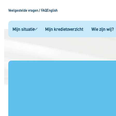
Veelgestelde vragen / FAQ
English
Mijn situatie
Mijn kredietoverzicht
Wie zijn wij?
Mijn situatie
Hypotheek
Kopen op afbetaling
Rood staan
Private autolease
Saneringskrediet