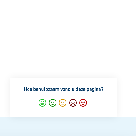
Hoe behulpzaam vond u deze pagina?
Super
Goed
Gemiddeld
Nietgoed
Slecht