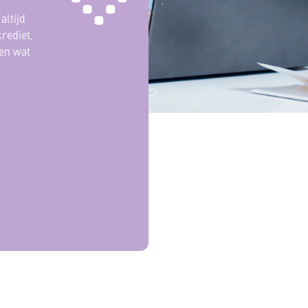
altijd
rediet,
emachtigde
 en wat
estamentair