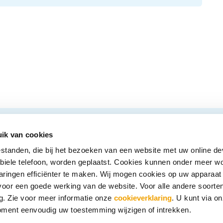
ik van cookies
estanden, die bij het bezoeken van een website met uw online de
Mijn kredietoverzicht
Contact
obiele telefoon, worden geplaatst. Cookies kunnen onder meer w
aringen efficiënter te maken. Wij mogen cookies op uw apparaat
Wie zijn wij?
Inloggen
n voor een goede werking van de website. Voor alle andere soorte
. Zie voor meer informatie onze
cookieverklaring
. U kunt via o
Veelgestelde vragen
Werken bij BKR
oment eenvoudig uw toestemming wijzigen of intrekken.