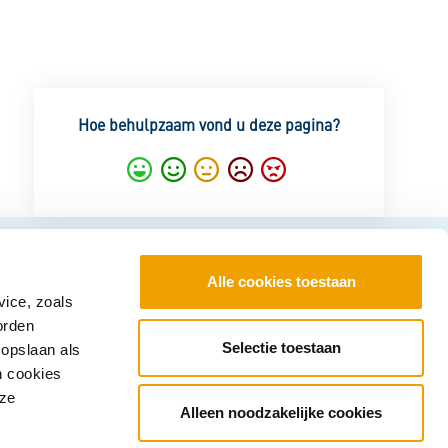
Hoe behulpzaam vond u deze pagina?
Super
Goed
Gemiddeld
Nietgoed
Slecht
Alle cookies toestaan
vice, zoals
Inloggen bij Mijn
orden
Kredietregistratie
Selectie toestaan
 opslaan als
n cookies
Snel aan de slag? Log in om uw
nze
gegevens en uw persoonlijke
Alleen noodzakelijke cookies
kredietoverzicht te zien.