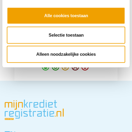
e
l
Alle cookies toestaan
e
c
t
Selectie toestaan
i
e
Hoe behulpzaam vond u deze pagina?
Alleen noodzakelijke cookies
Super
Goed
Gemiddeld
Nietgoed
Slecht