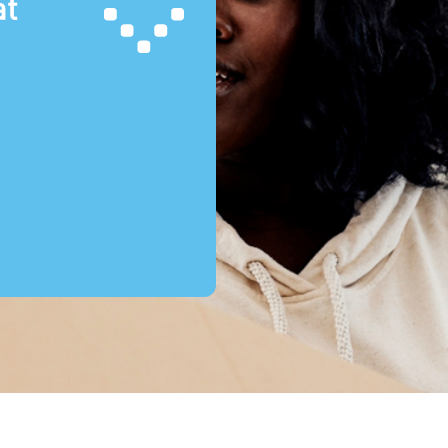
at
emachtigde
estamentair
Ik heb een e-mail namens BKR ontvangen waarin staat dat ik een be