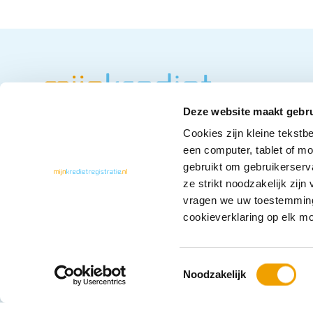
Deze website maakt gebru
Cookies zijn kleine tekstb
een computer, tablet of m
gebruikt om gebruikerserv
ze strikt noodzakelijk zij
vragen we uw toestemming
cookieverklaring op elk m
T
Noodzakelijk
o
e
Cookieverklaring