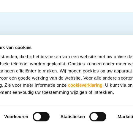
Mijn kredietoverzicht
Contact
ik van cookies
Wie zijn wij?
Inloggen
estanden, die bij het bezoeken van een website met uw online de
obiele telefoon, worden geplaatst. Cookies kunnen onder meer w
Veelgestelde vragen
Werken bij BKR
aringen efficiënter te maken. Wij mogen cookies op uw apparaat
n voor een goede werking van de website. Voor alle andere soorte
Privacy
. Zie voor meer informatie onze
cookieverklaring
. U kunt via o
oment eenvoudig uw toestemming wijzigen of intrekken.
Voorkeuren
Statistieken
Market