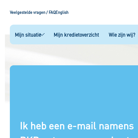
Veelgestelde vragen / FAQ
English
Mijn situatie
Mijn kredietoverzicht
Wie zijn wij?
Mijn situatie
Hypotheek
Kopen op afbetaling
Rood staan
Private autolease
Ik heb een e-mail namens
Saneringskrediet