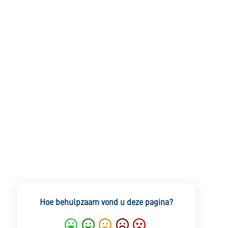
Hoe behulpzaam vond u deze pagina?
Super
Goed
Gemiddeld
Nietgoed
Slecht