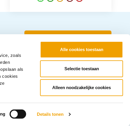
Inloggen bij Mijn
Kredietregistratie
Alle cookies toestaan
vice, zoals
Snel aan de slag? Log in om uw
orden
gegevens en uw persoonlijke
Selectie toestaan
 opslaan als
kredietoverzicht te zien.
n cookies
nze
Alleen noodzakelijke cookies
Inloggen
ing
Details tonen