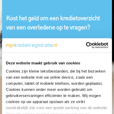
Kost het geld om een kredietoverzicht
van een overledene op te vragen?
Deze website maakt gebruik van cookies
Cookies zijn kleine tekstbestanden, die bij het bezoeken
van een website met uw online device, zoals een
computer, tablet of mobiele telefoon, worden geplaatst.
Cookies kunnen onder meer worden gebruikt om
gebruikerservaringen efficiënter te maken. Wij mogen
cookies op uw apparaat opslaan als ze strikt
noodzakelijk zijn voor een goede werking van de website.
Veelgestelde vragen
Registratie van iemand anders
Kost het
Voor alle andere soorten cookies vragen we uw