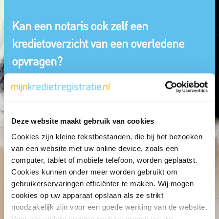
Kan een notaris ook zelf een
kredietoverzicht van een overledene
opvragen?
Deze website maakt gebruik van cookies
Cookies zijn kleine tekstbestanden, die bij het bezoeken
van een website met uw online device, zoals een
computer, tablet of mobiele telefoon, worden geplaatst.
Cookies kunnen onder meer worden gebruikt om
gebruikerservaringen efficiënter te maken. Wij mogen
cookies op uw apparaat opslaan als ze strikt
noodzakelijk zijn voor een goede werking van de website.
Veelgestelde vragen
Registratie van iemand anders
Kan een 
Voor alle andere soorten cookies vragen we uw