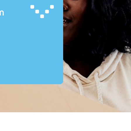
m
emachtigde
estamentair
Hoe gaat mijnkredietregistratie.nl om met mijn gegevens?