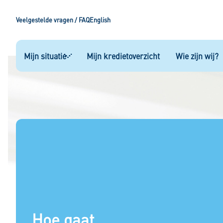
Veelgestelde vragen / FAQ
English
Mijn situatie
Mijn kredietoverzicht
Wie zijn wij?
Mijn situatie
Hypotheek
Kopen op afbetaling
Rood staan
Private autolease
Saneringskrediet
Hoe gaat