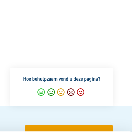
Hoe behulpzaam vond u deze pagina?
Super
Goed
Gemiddeld
Nietgoed
Slecht