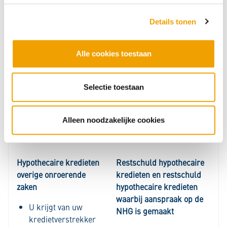
terugbetalen.
heeft daarbij het recht
s
U krijgt drie jaar
om de woning te
Details tonen
s
om uw schuld af te
verkopen als u niet aan
e
lossen.
uw
l
Geregistreerd bij
betalingsverplichting
Alle cookies toestaan
e
BKR bij een
voldoet.
c
kredietbedrag van
Dit wordt alleen
t
Selectie toestaan
meer dan € 250.
gemeld bij BKR als u
i
een
e
betalingsachterstand
Alleen noodzakelijke cookies
heeft.
Hypothecaire kredieten
Restschuld hypothecaire
overige onroerende
kredieten en restschuld
zaken
hypothecaire kredieten
waarbij aanspraak op de
U krijgt van uw
NHG is gemaakt
kredietverstrekker