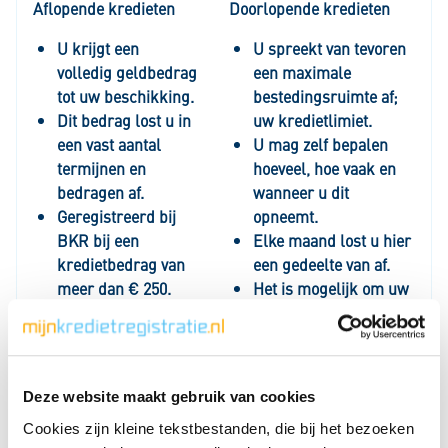
Aflopende kredieten
Doorlopende kredieten
U krijgt een
U spreekt van tevoren
volledig geldbedrag
een maximale
tot uw beschikking.
bestedingsruimte af;
Dit bedrag lost u in
uw kredietlimiet.
een vast aantal
U mag zelf bepalen
termijnen en
hoeveel, hoe vaak en
bedragen af.
wanneer u dit
Geregistreerd bij
opneemt.
BKR bij een
Elke maand lost u hier
kredietbedrag van
een gedeelte van af.
meer dan € 250.
Het is mogelijk om uw
Voorbeeld:
afgeloste bedrag weer
persoonlijke lening.
opnieuw op te nemen.
Geregistreerd bij BKR
bij een kredietbedrag
Deze website maakt gebruik van cookies
van meer dan € 250.
Cookies zijn kleine tekstbestanden, die bij het bezoeken
Voorbeeld: creditcards