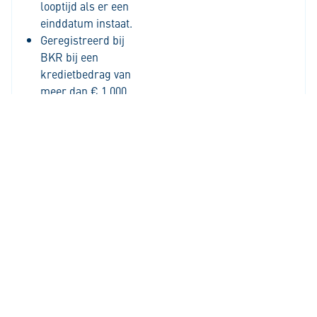
looptijd als er een
einddatum instaat.
Geregistreerd bij
BKR bij een
kredietbedrag van
meer dan € 1.000.
Hoe behulpzaam vond u deze pagina?
Super
Goed
Gemiddeld
Nietgoed
Slecht