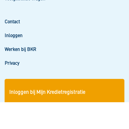
Contact
Inloggen
Werken bij BKR
Privacy
Inloggen bij Mijn Kredietregistratie
Snel aan de slag? Log in om uw gegevens en uw
persoonlijke kredietoverzicht te zien.
Inloggen