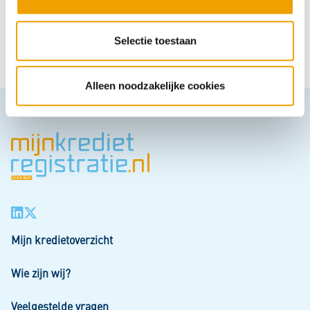
e
c
Hoe behulpzaam vond u deze pagina?
t
Selectie toestaan
Super
Goed
Gemiddeld
Nietgoed
Slecht
i
e
Alleen noodzakelijke cookies
Mijn kredietoverzicht
Wie zijn wij?
Veelgestelde vragen