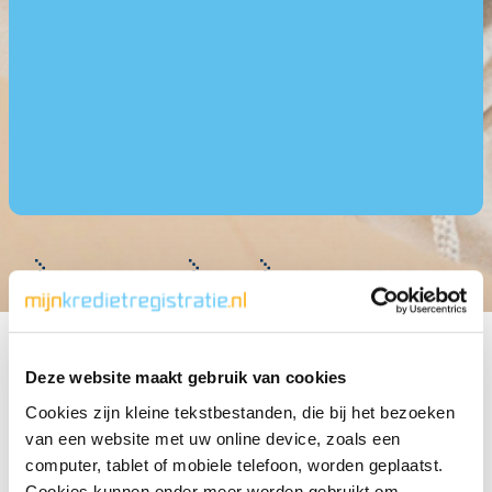
Veelgestelde vragen
Inloggen
Hoe kan ik inloggen?
Deze website maakt gebruik van cookies
Om uw kredietoverzicht online te bekijken, vult u eerst uw
Cookies zijn kleine tekstbestanden, die bij het bezoeken
e-mailadres in. Herkennen wij uw e-mailadres? Dan heeft
van een website met uw online device, zoals een
u al eerder een account aangemaakt en kunt u gelijk uw
computer, tablet of mobiele telefoon, worden geplaatst.
wachtwoord invullen.
Cookies kunnen onder meer worden gebruikt om