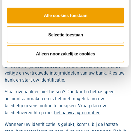
Kiest u voor de app? Dan krijgt u een QR-code te zien om
e
uw account te koppelen. Als u voor sms kiest, moet u uw
l
Alle cookies toestaan
telefoonnummer invullen. Uiteindelijk krijgt u bij beide
e
inlogmethoden op uw mobiel een beveiligingscode. Vul die
c
in.
t
Selectie toestaan
i
Daarna bent u klaar voor de tweede stap: de identificatie.
e
Om zeker te weten dat u het bent, mag u uzelf identificeren
Alleen noodzakelijke cookies
met iDIN. Dat is een dienst van banken waarmee u uzelf
direct bij organisaties zoals wij kunt identificeren met de
veilige en vertrouwde inlogmiddelen van uw bank. Kies uw
bank en start uw identificatie.
Staat uw bank er niet tussen? Dan kunt u helaas geen
account aanmaken en is het niet mogelijk om uw
kredietgegevens online te bekijken. Vraag dan uw
kredietoverzicht op met
het aanvraagformulier
.
Wanneer uw identificatie is gelukt, komt u bij de laatste
stap: het controleren en aanvullen van uw gegevens. Bekijk