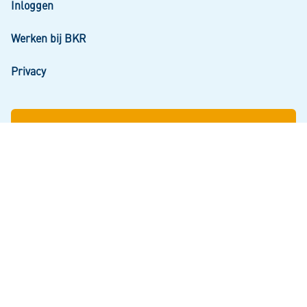
Inloggen
Werken bij BKR
Privacy
Inloggen bij Mijn Kredietregistratie
Snel aan de slag? Log in om uw gegevens en uw
persoonlijke kredietoverzicht te zien.
Inloggen