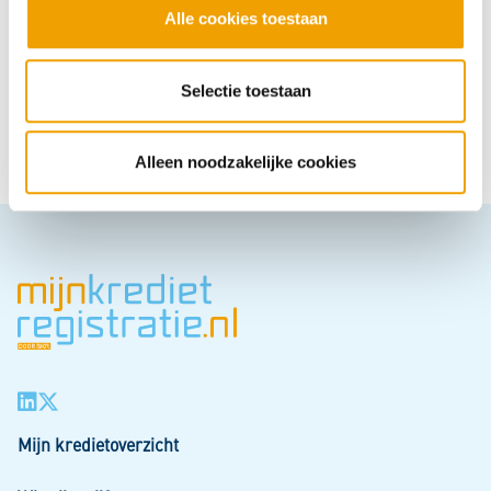
l
Alle cookies toestaan
e
c
t
Selectie toestaan
Hoe behulpzaam vond u deze pagina?
i
e
Super
Goed
Gemiddeld
Nietgoed
Slecht
Alleen noodzakelijke cookies
Mijn kredietoverzicht