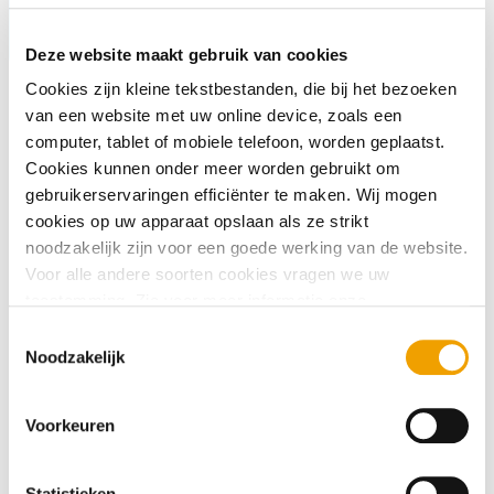
Deze website maakt gebruik van cookies
Cookies zijn kleine tekstbestanden, die bij het bezoeken
van een website met uw online device, zoals een
Openingstijden feestdagen
computer, tablet of mobiele telefoon, worden geplaatst.
Cookies kunnen onder meer worden gebruikt om
gebruikerservaringen efficiënter te maken. Wij mogen
Openingstijden feestdagen
cookies op uw apparaat opslaan als ze strikt
noodzakelijk zijn voor een goede werking van de website.
Tijdens feestdagen hebben wij aangepaste openingstijden.
Voor alle andere soorten cookies vragen we uw
Op deze pagina vindt u daar meer informatie over.
toestemming. Zie voor meer informatie onze
cookieverklaring
. U kunt via onze cookieverklaring op elk
T
moment eenvoudig uw toestemming wijzigen of
Datum
Dag
Noodzakelijk
o
intrekken.
e
s
01-01-2026
Nieuwjaarsdag
Gesloten
Voorkeuren
t
e
02-01-2026
Dag na nieuwjaarsdag
Gesloten
m
Statistieken