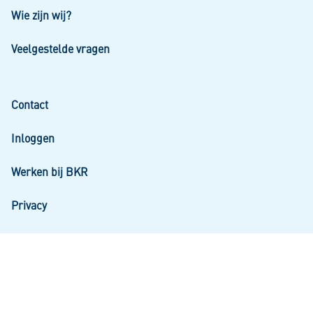
Wie zijn wij?
Veelgestelde vragen
Contact
Inloggen
Werken bij BKR
Privacy
Inloggen bij Mijn Kredietregistratie
Snel aan de slag? Log in om uw gegevens en uw