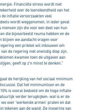
energie. Financiële stress wordt niet
ekerheid over de toereikendheid van het
 de inflatie veroorzaakten veel
endeels wordt weggenomen, in ieder geval
s mensen zijn die voor een deel van hun
sen die bijvoorbeeld reuma hebben en de
 blijven we aandacht vragen voor
 regering een prikkel wil inbouwen om
van de regering niet oneindig diep zijn.
roblemen kwamen toen de uitgaven aan
ijgen, geeft op z’n minst te denken.”
 gaat de herijking van het sociaal minimum
discussie. Dat het minimumloon en de
10% is vooral bedoeld om de hoge inflatie
tuurlijk verder terugkijken: wat is er de
 we over ‘werkende armen’ praten en dat
jn tekenen aan de wand. De invoering van