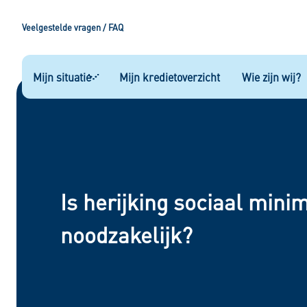
Veelgestelde vragen / FAQ
Mijn situatie
Mijn kredietoverzicht
Wie zijn wij?
Mijn situatie
Hypotheek
Kopen op afbetaling
Is herijking sociaal min
Rood staan
noodzakelijk?
Private autolease
Saneringskrediet