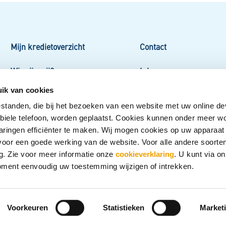
Mijn kredietoverzicht
Contact
Wie zijn wij?
Inloggen
ik van cookies
Veelgestelde vragen
Werken bij BKR
estanden, die bij het bezoeken van een website met uw online de
Privacy
obiele telefoon, worden geplaatst. Cookies kunnen onder meer w
aringen efficiënter te maken. Wij mogen cookies op uw apparaat
n voor een goede werking van de website. Voor alle andere soorte
. Zie voor meer informatie onze
cookieverklaring
. U kunt via o
oment eenvoudig uw toestemming wijzigen of intrekken.
Voorkeuren
Statistieken
Market