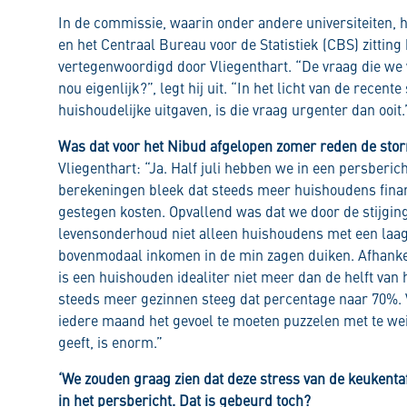
In de commissie, waarin onder andere universiteiten, 
en het Centraal Bureau voor de Statistiek (CBS) zittin
vertegenwoordigd door Vliegenthart. “De vraag die we
nou eigenlijk?”, legt hij uit. “In het licht van de recent
huishoudelijke uitgaven, is die vraag urgenter dan ooit.
Was dat voor het Nibud afgelopen zomer reden de stor
Vliegenthart: “Ja. Half juli hebben we in een persberic
berekeningen bleek dat steeds meer huishoudens finan
gestegen kosten. Opvallend was dat we door de stijgin
levensonderhoud niet alleen huishoudens met een la
bovenmodaal inkomen in de min zagen duiken. Afhankel
is een huishouden idealiter niet meer dan de helft van 
steeds meer gezinnen steeg dat percentage naar 70%.
iedere maand het gevoel te moeten puzzelen met te wein
geeft, is enorm.”
‘We zouden graag zien dat deze stress van de keukentafe
in het persbericht. Dat is gebeurd toch?