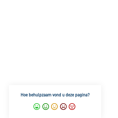
Hoe behulpzaam vond u deze pagina?
Super
Goed
Gemiddeld
Nietgoed
Slecht