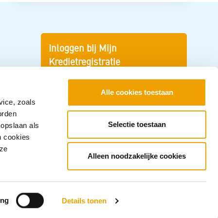
Inloggen bij Mijn
Kredietregistratie
Snel aan de slag? Log in om uw
gegevens en uw persoonlijke
Alle cookies toestaan
vice, zoals
kredietoverzicht te zien.
orden
Selectie toestaan
 opslaan als
Inloggen
n cookies
nze
Alleen noodzakelijke cookies
ing
Details tonen