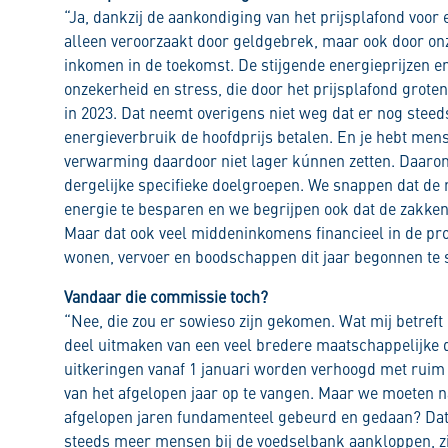
“Ja, dankzij de aankondiging van het prijsplafond voor 
alleen veroorzaakt door geldgebrek, maar ook door onz
inkomen in de toekomst. De stijgende energieprijzen en
onzekerheid en stress, die door het prijsplafond grot
in 2023. Dat neemt overigens niet weg dat er nog steed
energieverbruik de hoofdprijs betalen. En je hebt men
verwarming daardoor niet lager kúnnen zetten. Daarom
dergelijke specifieke doelgroepen. We snappen dat de
energie te besparen en we begrijpen ook dat de zakken 
Maar dat ook veel middeninkomens financieel in de p
wonen, vervoer en boodschappen dit jaar begonnen te st
Vandaar die commissie toch?
“Nee, die zou er sowieso zijn gekomen. Wat mij betreft
deel uitmaken van een veel bredere maatschappelijke 
uitkeringen vanaf 1 januari worden verhoogd met ruim 
van het afgelopen jaar op te vangen. Maar we moeten na
afgelopen jaren fundamenteel gebeurd en gedaan? Dat
steeds meer mensen bij de voedselbank aankloppen, zi