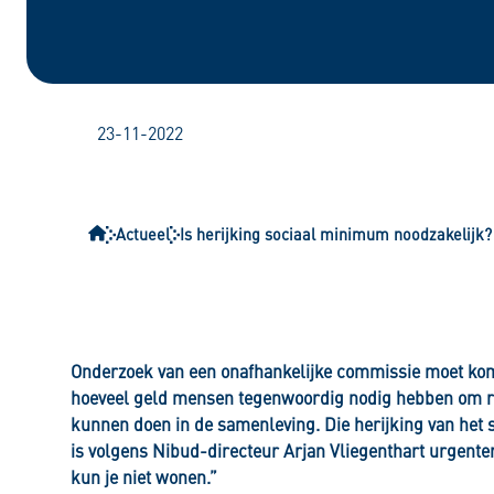
Zakelijk krediet
Kredietgegevens opvragen door een bewindvoerder of g
Kredietgegevens opvragen als erfgenaam of executeur-t
23-11-2022
Actueel
Is herijking sociaal minimum noodzakelijk?
Onderzoek van een onafhankelijke commissie moet ko
hoeveel geld mensen tegenwoordig nodig hebben om 
kunnen doen in de samenleving. Die herijking van het s
is volgens Nibud-directeur Arjan Vliegenthart urgenter
kun je niet wonen.”