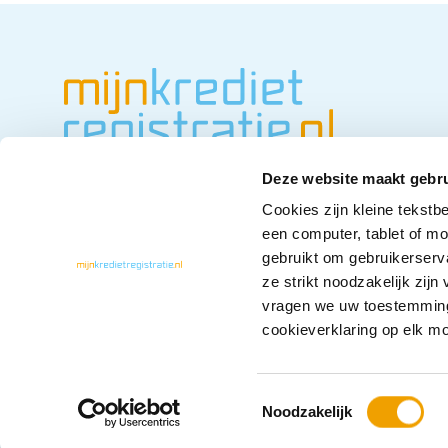
Deze website maakt gebru
Cookies zijn kleine tekstb
een computer, tablet of m
gebruikt om gebruikerserv
ze strikt noodzakelijk zij
vragen we uw toestemming
cookieverklaring op elk m
Cookieverklaring
T
Noodzakelijk
o
e