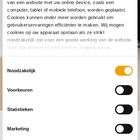
van een website met uw online device, zoals een
Why is BKR retaining my data although
computer, tablet of mobiele telefoon, worden geplaatst.
my loan has already ended?
Cookies kunnen onder meer worden gebruikt om
gebruikerservaringen efficiënter te maken. Wij mogen
cookies op uw apparaat opslaan als ze strikt
noodzakelijk zijn voor een goede werking van de website.
Voor alle andere soorten cookies vragen we uw
toestemming. Zie voor meer informatie onze
cookieverklaring
. U kunt via onze cookieverklaring op elk
T
moment eenvoudig uw toestemming wijzigen of
Noodzakelijk
o
intrekken.
e
s
Voorkeuren
t
Frequently asked questions
Your registration with BKR
Why i
e
m
Statistieken
m
i
Marketing
n
Once you have fully repaid a loan, your data will be kept in
g