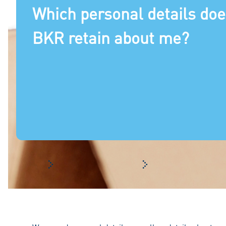
Which personal details do
BKR retain about me?
Frequently asked questions
Your registration with 