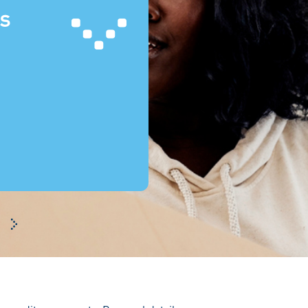
es
BKR
Which personal details does BKR retain about me?