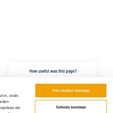
How useful was this page?
Excellent
Good
Average
Notgood
Bad
Alle cookies toestaan
vice, zoals
orden
Selectie toestaan
 opslaan als