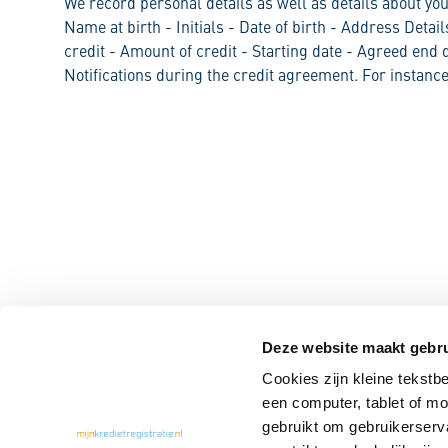
We record personal details as well as details about you
Name at birth - Initials - Date of birth - Address Detai
credit - Amount of credit - Starting date - Agreed end d
Notifications during the credit agreement. For instanc
Deze website maakt gebru
Cookies zijn kleine tekstb
een computer, tablet of m
gebruikt om gebruikerserv