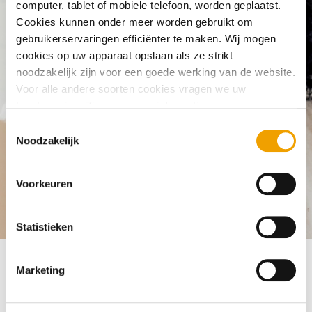
computer, tablet of mobiele telefoon, worden geplaatst.
What does a certified credit overview
Cookies kunnen onder meer worden gebruikt om
cost?
gebruikerservaringen efficiënter te maken. Wij mogen
cookies op uw apparaat opslaan als ze strikt
noodzakelijk zijn voor een goede werking van de website.
Voor alle andere soorten cookies vragen we uw
toestemming. Zie voor meer informatie onze
cookieverklaring
. U kunt via onze cookieverklaring op elk
T
moment eenvoudig uw toestemming wijzigen of
Noodzakelijk
o
intrekken.
e
s
Voorkeuren
t
Frequently asked questions
My credit registration
What does 
e
m
Statistieken
m
i
Marketing
n
Viewing your credit overview online is free. Would you like
g
an certified overview of all your data? You can order this for
s