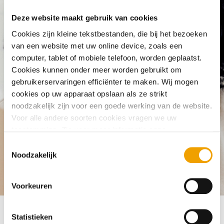
Can I request a credit summary from
Deze website maakt gebruik van cookies
abroad?
Cookies zijn kleine tekstbestanden, die bij het bezoeken
van een website met uw online device, zoals een
computer, tablet of mobiele telefoon, worden geplaatst.
Cookies kunnen onder meer worden gebruikt om
gebruikerservaringen efficiënter te maken. Wij mogen
cookies op uw apparaat opslaan als ze strikt
noodzakelijk zijn voor een goede werking van de website.
Voor alle andere soorten cookies vragen we uw
toestemming. Zie voor meer informatie onze
cookieverklaring
. U kunt via onze cookieverklaring op elk
T
moment eenvoudig uw toestemming wijzigen of
Noodzakelijk
o
intrekken.
e
Frequently asked questions
My credit registration
Can I requ
s
Voorkeuren
t
e
m
Statistieken