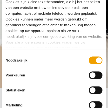
Cookies zijn kleine tekstbestanden, die bij het bezoeken
What can I do if my credit registration is
van een website met uw online device, zoals een
computer, tablet of mobiele telefoon, worden geplaatst.
incorrect?
Cookies kunnen onder meer worden gebruikt om
gebruikerservaringen efficiënter te maken. Wij mogen
cookies op uw apparaat opslaan als ze strikt
noodzakelijk zijn voor een goede werking van de website.
Voor alle andere soorten cookies vragen we uw
toestemming. Zie voor meer informatie onze
cookieverklaring
. U kunt via onze cookieverklaring op elk
T
moment eenvoudig uw toestemming wijzigen of
Noodzakelijk
o
intrekken.
e
s
Voorkeuren
Frequently asked questions
Modifying credit registration
Wha
t
e
m
Statistieken
m
i
Marketing
If you think your credit registration is incorrect, please get
n