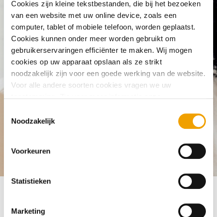
Cookies zijn kleine tekstbestanden, die bij het bezoeken
If I have a credit card do I automatically
van een website met uw online device, zoals een
computer, tablet of mobiele telefoon, worden geplaatst.
have a credit registration?
Cookies kunnen onder meer worden gebruikt om
gebruikerservaringen efficiënter te maken. Wij mogen
cookies op uw apparaat opslaan als ze strikt
noodzakelijk zijn voor een goede werking van de website.
Voor alle andere soorten cookies vragen we uw
toestemming. Zie voor meer informatie onze
cookieverklaring
. U kunt via onze cookieverklaring op elk
T
moment eenvoudig uw toestemming wijzigen of
Noodzakelijk
o
intrekken.
e
s
Voorkeuren
Frequently asked questions
Creditcard
If I have a credit car
t
e
m
Statistieken
m
i
Marketing
Not always. When you apply for a credit card, you and the
n