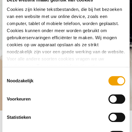
What will be done with my client's
Cookies zijn kleine tekstbestanden, die bij het bezoeken
registration when all their debts have
van een website met uw online device, zoals een
been repaid?
computer, tablet of mobiele telefoon, worden geplaatst.
Cookies kunnen onder meer worden gebruikt om
gebruikerservaringen efficiënter te maken. Wij mogen
cookies op uw apparaat opslaan als ze strikt
noodzakelijk zijn voor een goede werking van de website.
Voor alle andere soorten cookies vragen we uw
toestemming. Zie voor meer informatie onze
cookieverklaring
. U kunt via onze cookieverklaring op elk
T
moment eenvoudig uw toestemming wijzigen of
Noodzakelijk
o
intrekken.
e
s
Frequently asked questions
Credit registration of someone el
Voorkeuren
t
e
m
Statistieken
m
i